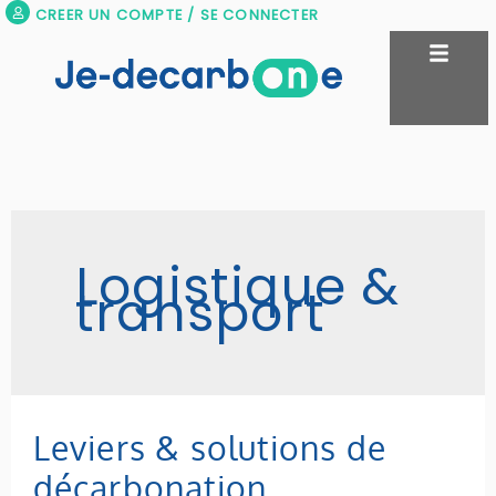
Aller
CREER UN COMPTE / SE CONNECTER
au
contenu
Logistique &
transport
Leviers
Leviers & solutions de
&
décarbonation
solutions