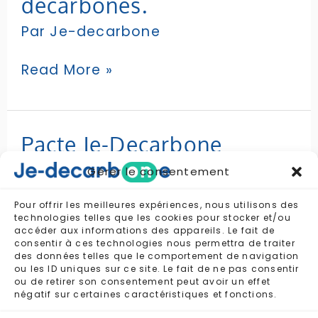
décarbones.
tu
décarbones.
Par
Je-decarbone
Read More »
Pacte
Pacte Je-Decarbone
Je-
Par
Je-decarbone
Decarbone
Gérer le consentement
Pour offrir les meilleures expériences, nous utilisons des
Read More »
technologies telles que les cookies pour stocker et/ou
accéder aux informations des appareils. Le fait de
consentir à ces technologies nous permettra de traiter
des données telles que le comportement de navigation
ou les ID uniques sur ce site. Le fait de ne pas consentir
ou de retirer son consentement peut avoir un effet
négatif sur certaines caractéristiques et fonctions.