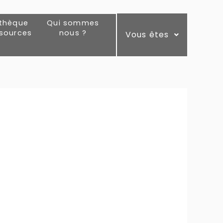
othèque
Qui sommes
ssources
nous ?
Vous êtes