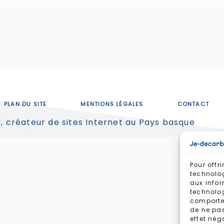
PLAN DU SITE
MENTIONS LÉGALES
CONTACT
Pour offr
technolog
aux infor
technolog
comportem
de ne pas
effet nég