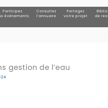
Participez
Consultez
Partagez
Bibli
ux évènements
l’annuaire
votre projet
de re
ns gestion de l’eau
024