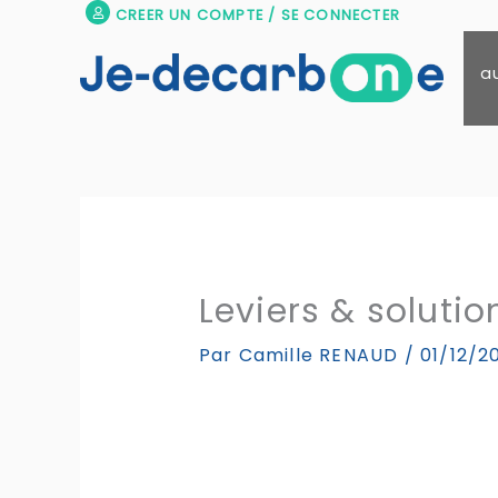
Aller
CREER UN COMPTE / SE CONNECTER
au
contenu
a
Leviers & solutio
Par
Camille RENAUD
/
01/12/2