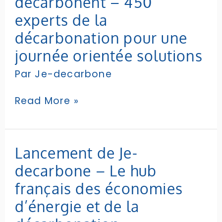
décarbonent – 450
industriels
experts de la
français
qui
décarbonation pour une
décarbonent
journée orientée solutions
–
450
Par
Je-decarbone
experts
de
Read More »
la
décarbonation
pour
une
Lancement
Lancement de Je-
journée
de
orientée
decarbone – Le hub
Je-
solutions
decarbone
français des économies
–
d’énergie et de la
Le
hub