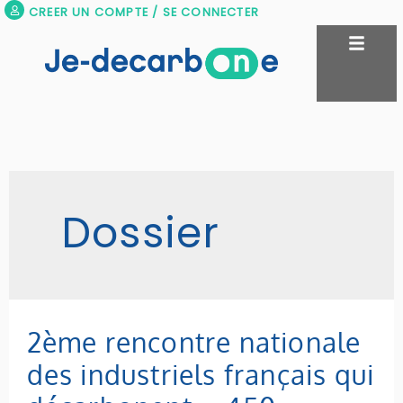
Aller
CREER UN COMPTE / SE CONNECTER
au
contenu
Dossier
2ème
2ème rencontre nationale
rencontre
des industriels français qui
nationale
des