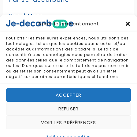
gaz
»
:
Read More »
ITA
Gérer le consentement
Moulding,
une
Pour offrir les meilleures expériences, nous utilisons des
renaissance
technologies telles que les cookies pour stocker et/ou
accéder aux informations des appareils. Le fait de
1
2
Suivant
→
industrielle
consentir à ces technologies nous permettra de traiter
grâce
des données telles que le comportement de navigation
à
ou les ID uniques sur ce site. Le fait de ne pas consentir
ou de retirer son consentement peut avoir un effet
la
négatif sur certaines caractéristiques et fonctions.
RSE
ACCEPTER
PLAN
MENTIONS
CONTACT
DU
LÉGALES
REFUSER
SITE
17 rue de
l’amiral
VOIR LES PRÉFÉRENCES
Hamelin 75016
Paris
Politique de cookies