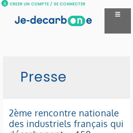
Aller
CREER UN COMPTE / SE CONNECTER
au
contenu
Presse
2ème
2ème rencontre nationale
rencontre
des industriels français qui
nationale
des