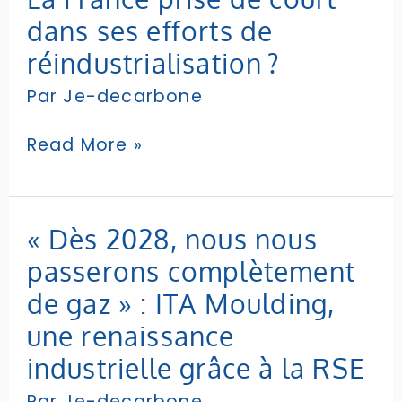
France
dans ses efforts de
prise
de
réindustrialisation ?
court
Par
Je-decarbone
dans
ses
efforts
Read More »
de
réindustrialisation ?
«
« Dès 2028, nous nous
Dès
passerons complètement
2028,
nous
de gaz » : ITA Moulding,
nous
une renaissance
passerons
complètement
industrielle grâce à la RSE
de
Par
Je-decarbone