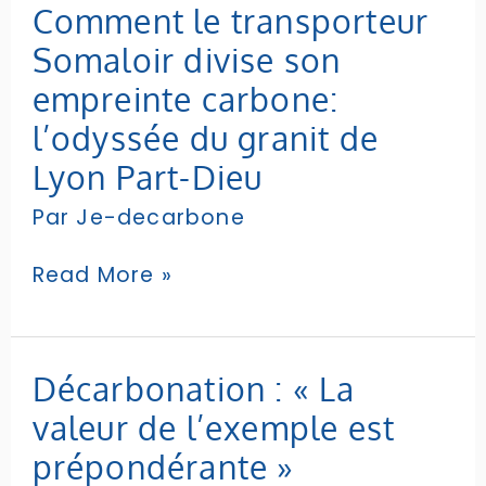
Comment
Comment le transporteur
le
Somaloir divise son
transporteur
Somaloir
empreinte carbone:
divise
l’odyssée du granit de
son
empreinte
Lyon Part-Dieu
carbone:
Par
Je-decarbone
l’odyssée
du
granit
Read More »
de
Lyon
Part-
Dieu
Décarbonation :
Décarbonation : « La
« La
valeur de l’exemple est
valeur
de
prépondérante »
l’exemple