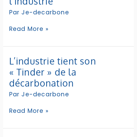
l’industrie
du
Par
Je-decarbone
Pacte
de
mobilisation
Read More »
en
faveur
de
la
L’industrie
L’industrie tient son
décarbonation
tient
« Tinder » de la
et
son
des
« Tinder »
décarbonation
économies
de
d’énergie
Par
Je-decarbone
la
dans
décarbonation
l’industrie
Read More »