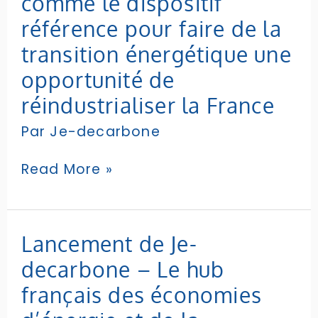
comme le dispositif
à
référence pour faire de la
Bercy, Je-
decarbone s’impose
transition énergétique une
comme
opportunité de
le
dispositif
réindustrialiser la France
référence
Par
Je-decarbone
pour
faire
de
Read More »
la
transition
énergétique
une
Lancement
Lancement de Je-
opportunité
de
decarbone – Le hub
de
Je-
réindustrialiser
decarbone
français des économies
la
–