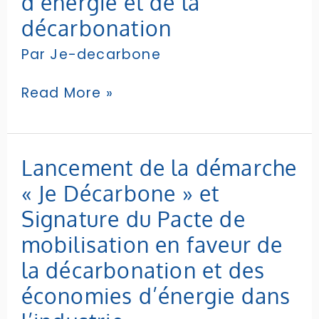
d’énergie et de la
France
Le
hub
décarbonation
français
Par
Je-decarbone
des
économies
d’énergie
Read More »
et
de
la
décarbonation
Lancement
Lancement de la démarche
de
« Je Décarbone » et
la
démarche
Signature du Pacte de
«
mobilisation en faveur de
Je
Décarbone
la décarbonation et des
»
économies d’énergie dans
et
Signature