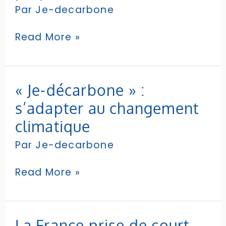
Par
Je-decarbone
est
prépondérante »
Read More »
« Je-
« Je-décarbone » :
décarbone »
s’adapter au changement
:
s’adapter
climatique
au
Par
Je-decarbone
changement
climatique
Read More »
La
La France prise de court