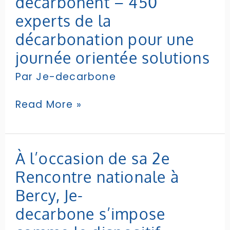
décarbonent – 450
industriels
experts de la
français
qui
décarbonation pour une
décarbonent
journée orientée solutions
–
450
Par
Je-decarbone
experts
de
Read More »
la
décarbonation
pour
une
À
À l’occasion de sa 2e
journée
l’occasion
orientée
Rencontre nationale à
de
solutions
sa
Bercy, Je-
2e
decarbone s’impose
Rencontre
nationale